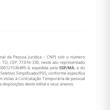
onal da Pessoa Jurídica – CNPJ sob o número
– TO, CEP: 77.016-330, neste ato representado
nº 000121536499-4, expedida pela
SSP/MA
, e do
Seletivo Simplificado/PSS, conforme especifica
 com vistas à Contratação Temporária de pessoal
disposições deste edital e seus anexos.