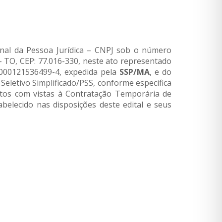
onal da Pessoa Jurídica – CNPJ sob o número
– TO, CEP: 77.016-330, neste ato representado
nº 000121536499-4, expedida pela
SSP/MA
, e do
Seletivo Simplificado/PSS, conforme especifica
idatos com vistas à Contratação Temporária de
elecido nas disposições deste edital e seus