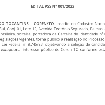
EDITAL PSS Nº 001/2023
DO TOCANTINS – COREN/TO
, inscrito no Cadastro Naci
ul, Conj. 01, Lote 12, Avenida Teotônio Segurado, Palmas 
brasileira, solteira, portadora da Carteira de Identidade 
gislações vigentes, torna público a realização do Processo 
l e Lei Federal nº 8.745/93, objetivando a seleção de cand
excepcional interesse público do Coren-TO conforme estab