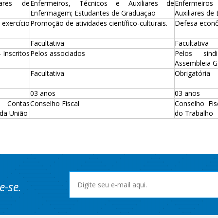
iares de
Enfermeiros, Técnicos e Auxiliares de
Enfermeiro
Enfermagem; Estudantes de Graduação
Auxiliares d
xercício
Promoção de atividades científico-culturais.
Defesa econ
Facultativa
Facultativa
Inscritos
Pelos associados
Pelos sind
Assembleia G
Facultativa
Obrigatória
03 anos
03 anos
Contas
Conselho Fiscal
Conselho Fis
da União
do Trabalho
e-se.