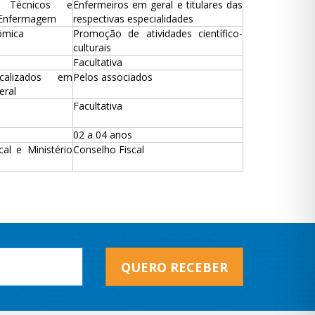
s Técnicos e
Enfermeiros em geral e titulares das
e Enfermagem
respectivas especialidades
ômica
Promoção de atividades científico-
culturais
Facultativa
icalizados em
Pelos associados
eral
Facultativa
02 a 04 anos
cal e Ministério
Conselho Fiscal
QUERO RECEBER