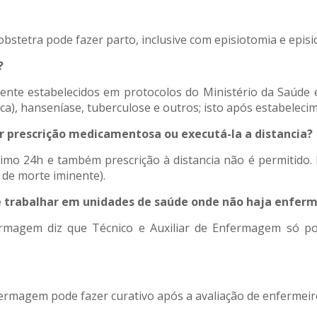
bstetra pode fazer parto, inclusive com episiotomia e episior
?
nte estabelecidos em protocolos do Ministério da Saúde
a), hanseníase, tuberculose e outros; isto após estabeleci
r prescrição medicamentosa ou executá-la a distancia?
imo 24h e também prescrição à distancia não é permitido. 
 de morte iminente).
 trabalhar em unidades de saúde onde não haja enferm
fermagem diz que Técnico e Auxiliar de Enfermagem só p
ermagem pode fazer curativo após a avaliação de enfermeir