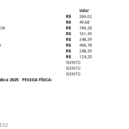
Valor
R$
266,02
R$
49,68
026
R$
186,28
R$
161,45
R$
248,39
6
R$
496,78
R$
248,39
R$
124,20
ISENTO
ISENTO
ISENTO
dica 2025
PESSOA FÍSICA:
8,52