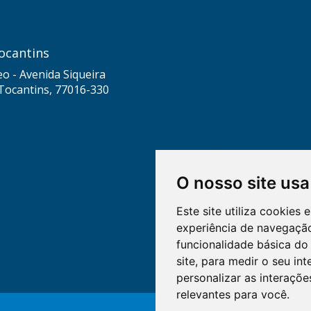
ocantins
eo - Avenida Siqueira
Tocantins, 77016-330
O nosso site usa
Este site utiliza cookies
experiência de navegação
funcionalidade básica do 
site
,
para medir o seu int
personalizar as interaçõ
relevantes para você
.