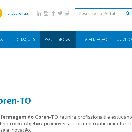
Transparência
NAL
LICITAÇÕES
PROFISSIONAL
FISCALIZAÇÃO
OUVIDO
Coren-TO
 Enfermagem do Coren-TO
reunirá profissionais e estudan
em como objetivo promover a troca de conhecimentos e ex
sa e inovação.