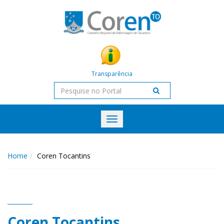
Transparência
Toggle
navigation
Home
Coren Tocantins
Coren Tocantins