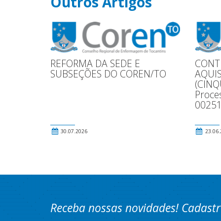
Outros Artigos
REFORMA DA SEDE E
CONTR
SUBSEÇÕES DO COREN/TO
AQUIS
(CINQ
Proce
00251
30.07.2026
23.06.
Receba nossas novidades! Cadastr