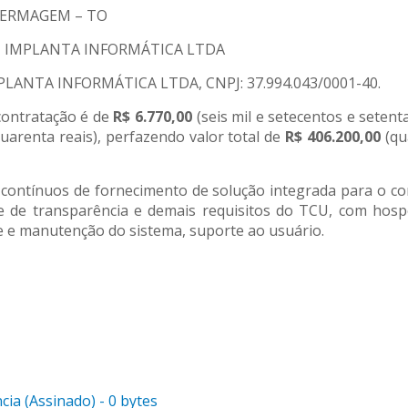
FERMAGEM – TO
O – IMPLANTA INFORMÁTICA LTDA
IMPLANTA INFORMÁTICA LTDA, CNPJ: 37.994.043/0001-40.
ontratação é de
R$ 6.770,00
(seis mil e setecentos e setent
uarenta reais), perfazendo valor total de
R$ 406.200,00
(qu
 contínuos de fornecimento de solução integrada para o con
tos e de transparência e demais requisitos do TCU, com 
te e manutenção do sistema, suporte ao usuário.
ia (Assinado) - 0 bytes