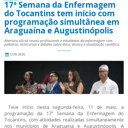
17ª Semana da Enfermagem
do Tocantins tem início com
programação simultânea em
Araguaína e Augustinópolis
Abertura oficial reuniu profissionais e estudantes da enfermagem com
palestras, minicursos e debates sobre ética, técnica e atualização científica.
12.05.2026
Teve início nesta segunda-feira, 11 de maio, a
programação da 17ª Semana da Enfermagem do
Tocantins, com atividades realizadas simultaneamente
nos municípios de Araguaína e Augustinópolis. A